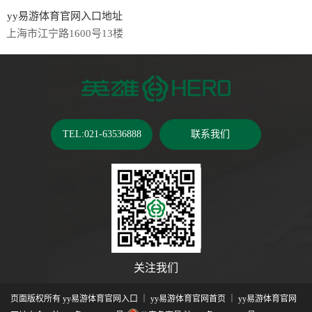
yy易游体育官网入口地址
上海市江宁路1600号13楼
TEL:021-63536888
联系我们
关注我们
页面版权所有
yy易游体育官网入口 ｜ yy易游体育官网首页 ｜ yy易游体育官网