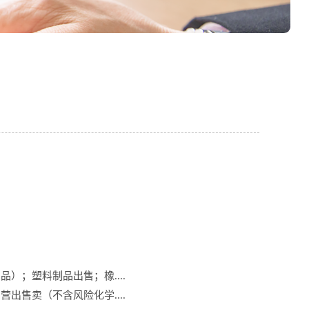
；塑料制品出售；橡....
售卖（不含风险化学....