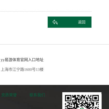
返回
yy易游体育官网入口地址
上海市江宁路1600号13楼
资质荣誉
联系我们