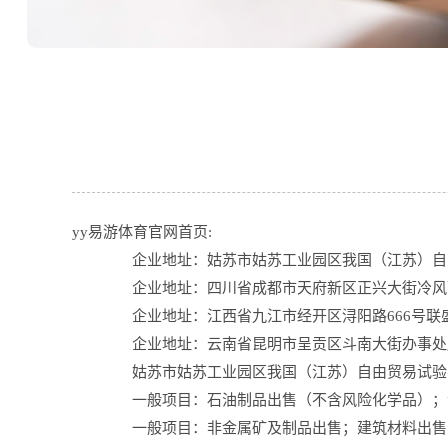
yy易游体育官网首页:
企业地址：姑苏市姑苏工业园区我国（江苏）自由贸
企业地址：四川省成都市天府新区正兴大街冷风顶社
企业地址：江西省九江市经开区浔阳路666号联盛·九
企业地址：云南省昆明市呈贡区斗南大街办事处殷
姑苏市姑苏工业园区我国（江苏）自由贸易试验区姑
一般项目：石油制品出售（不含风险化学品）；润滑
一般项目：非金属矿及制品出售；建筑材料出售；轻