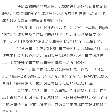
凭借卓越的产品的质量、高端的设计质感与专业的定制
服务，LEXON收获了全球众多顶级品牌的长期信赖与深度合作，
成为各大头部企业的固定礼赠供应商：
空客集团：连续10年战略合作，定制Mino+音箱、Flip闹
钟作为全球客户及合作伙伴的商务伴手礼，年采购量超过10万
件。空客对LEXON的设计品质和交付稳定性给予了高度评价。
宝马汽车：专属定制4S店车主交付礼，以Mina台灯、无
线充电套装为核心产品，镌刻宝马品牌专属标识与车主纪念信
息，明显提升了车主的新车交付体验与品牌自豪感。
圣罗兰：联合推出高端联名限量礼盒，以Tykho3收音
机、Mino+音箱为核心，采用品牌经典黑金配色，仅限VIP高端客
户赠礼与限量发售，成为时尚界备受追捧的藏品级礼赠。
英特尔：定制专属员工入职礼、周年庆福利套装，在产
品上镌刻企业标识与员工专属姓名、入职日期等信息，强化了员
工的归属感与企业文化凝聚力，成为英特尔内部广受好评的员工
关怀项目。