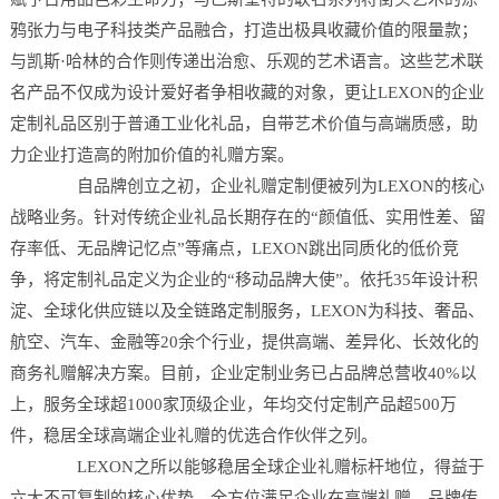
鸦张力与电子科技类产品融合，打造出极具收藏价值的限量款；
与凯斯·哈林的合作则传递出治愈、乐观的艺术语言。这些艺术联
名产品不仅成为设计爱好者争相收藏的对象，更让LEXON的企业
定制礼品区别于普通工业化礼品，自带艺术价值与高端质感，助
力企业打造高的附加价值的礼赠方案。
自品牌创立之初，企业礼赠定制便被列为LEXON的核心
战略业务。针对传统企业礼品长期存在的“颜值低、实用性差、留
存率低、无品牌记忆点”等痛点，LEXON跳出同质化的低价竞
争，将定制礼品定义为企业的“移动品牌大使”。依托35年设计积
淀、全球化供应链以及全链路定制服务，LEXON为科技、奢品、
航空、汽车、金融等20余个行业，提供高端、差异化、长效化的
商务礼赠解决方案。目前，企业定制业务已占品牌总营收40%以
上，服务全球超1000家顶级企业，年均交付定制产品超500万
件，稳居全球高端企业礼赠的优选合作伙伴之列。
LEXON之所以能够稳居全球企业礼赠标杆地位，得益于
六大不可复制的核心优势，全方位满足企业在高端礼赠、品牌传