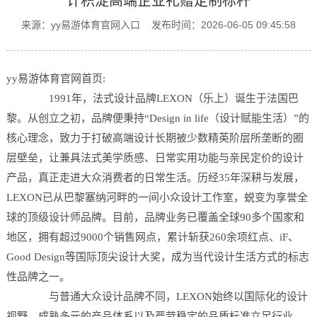
计积淀高端企业礼赠定制标杆
来源：
yy易游体育官网入口
发布时间：2026-06-05 09:45:58
yy易游体育官网首页:
1991年，法式设计品牌LEXON（乐上）诞生于法国巴
黎。从创立之初，品牌便秉持“Design in life（设计赋能生活）”的
核心理念，致力于打破高端设计长期被少数精英阶层所垄断的圈
层壁垒，让兼具法式美学质感、日常实用功能与亲民定价的设计
产品，真正走进大众消费者的日常生活。历经35年深耕与发展，
LEXON已从巴黎塞纳河畔的一间小众设计工作室，蜕变为享誉全
球的顶级设计师品牌。目前，品牌业务已覆盖全球90多个国家和
地区，拥有超过9000个销售网点，累计斩获260余项红点、iF、
Good Design等国际顶尖设计大奖，成为当代设计生活方式的标志
性品牌之一。
与普通大众设计品牌不同，LEXON始终以国际化的设计
视野、成熟多元的产品体系以及严苛稳定的品质标准立足行业。