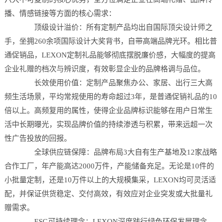
播、情感链接等方面的核心需求：
顶级设计溢价：所有定制产品均出自国际顶尖设计师之
手，坐拥260余项国际设计大奖背书，自带高端品牌光环。相比普
通促销品，LEXON定制礼品能够彻底摆脱廉价感，大幅度的提高
企业礼赠的档次与辨识度，有效彰显企业的品牌格调与品位。
长效使用价值：定制产品聚焦办公、家居、出行三大高
频生活场景，平均常规使用的寿命超过3年，是普通促销礼品的10
倍以上。高频复用的属性，使得企业品牌标识能够在用户日常生
活中长期曝光，实现品牌价值的持续渗透与积累，带来远超一次
性广告投放的回报。
全球供应链保障：品牌布局3大自有生产基地及12家战略
合作工厂，年产能高达2000万件，产能储备充足。无论是10件的
小批量定制，还是10万件以上的大规模集采，LEXON均可灵活适
配，并保证供货稳定、交付高效，有效应对企业突发或大批量礼
赠需求。
ESG可持续理念：LEXON深度践行绿色环保发展理念，