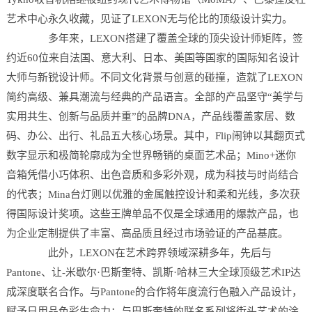
艺术中心永久收藏，见证了LEXON无与伦比的顶级设计实力。
多年来，LEXON搭建了覆盖全球的顶尖设计师矩阵，签
约近60位来自法国、意大利、日本、美国等国家的国际知名设计
大师与新锐设计师。不同文化背景与创意的碰撞，造就了LEXON
简约高级、兼具潮流与经典的产品语言。全部的产品坚守“美学与
实用共生、创新与品质并重”的品牌DNA，产品线覆盖家居、数
码、办公、出行、礼品五大核心场景。其中，Flip闹钟以其翻页式
数字显示和极简轮廓成为全世界畅销的桌面艺术品；Mino+迷你
音箱凭借小巧体积、出色音质和多彩外观，成为科技与时尚结合
的代表；Mina台灯则以优雅的金属触控设计和柔和光线，多次获
得国际设计奖项。这些王牌单品不仅是全球通用的爆款产品，也
为企业定制提供了丰富、高品质且经过市场验证的产品基底。
此外，LEXON在艺术跨界领域深耕多年，先后与
Pantone、让-米歇尔·巴斯奎特、凯斯·哈林三大全球顶级艺术IP达
成深度联名合作。与Pantone的合作将年度流行色融入产品设计，
赋予日用品色彩生命力；与巴斯奎特的联名系列将街头艺术的涂