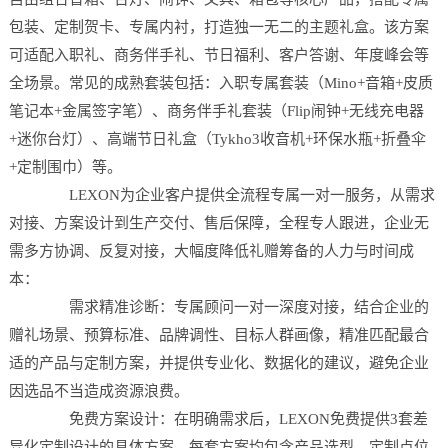
包装、定制贺卡、专属内衬，打造独一无二的主题礼盒。该方案
可适配入职礼、商务伴手礼、节日福利、客户答谢、年度峰会等
全场景。常见的成熟套装包括：入职专属套装（Mino+音箱+皮质
笔记本+金属签字笔）、商务伴手礼套装（Flip闹钟+无线充电器
+迷你台灯）、高端节日礼盒（Tykho3收音机+环保水瓶+折叠伞
+定制围巾）等。
LEXON为企业客户提供全流程专属一对一服务，从需求
对接、方案设计到生产交付、售后保障，全程专人跟进，企业无
需多方协调、反复对接，大幅度降低礼赠筹备的人力与时间成
本：
需求精准诊断：专属顾问一对一深度对接，结合企业的
赠礼场景、预算标准、品牌调性、目标人群画像，精准匹配最合
适的产品与定制方案，并提供专业化、数据化的建议，避免企业
因选品不当造成资源浪费。
免费方案设计：在明确需求后，LEXON免费提供3套差
异化定制设计的具体方案，每套方案均包含产品选型、定制点位