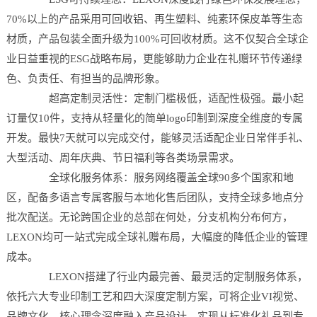
70%以上的产品采用可回收铝、再生塑料、纯素环保皮革等生态
材质，产品包装全面升级为100%可回收材质。这不仅契合全球企
业日益重视的ESG战略布局，更能够助力企业在礼赠环节传递绿
色、负责任、有担当的品牌形象。
超高定制灵活性：定制门槛极低，适配性极强。最小起
订量仅10件，支持从轻量化的简单logo印制到深度全维度的专属
开发。最快7天就可以完成交付，能够灵活适配企业日常伴手礼、
大型活动、周年庆典、节日福利等各类场景需求。
全球化服务体系：服务网络覆盖全球90多个国家和地
区，配备多语言专属客服与本地化售后团队，支持全球多地点分
批次配送。无论跨国企业的总部在何处，分支机构分布何方，
LEXON均可一站式完成全球礼赠布局，大幅度的降低企业的管理
成本。
LEXON搭建了行业内最完善、最灵活的定制服务体系，
依托六大专业印制工艺和四大深度定制方案，可将企业VI视觉、
品牌文化、核心理念深度融入产品设计，实现从标准化礼品到专