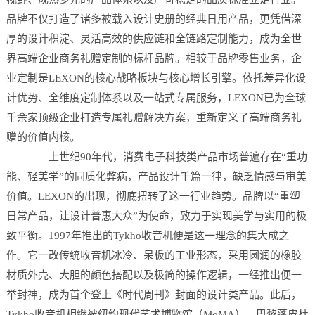
品牌不仅打造了诸多被载入设计史册的经典日用产品，更凭借深
厚的设计积淀、灵活高效的供应链和全链路定制能力，成为全世
界高端企业商务礼赠定制的标杆品牌。相较于品牌零售业务，企
业定制是LEXON的核心战略板块与核心增长引擎。依托差异化设
计优势、全维度定制体系以及一站式专属服务，LEXON已为全球
千余家顶级企业打造专属礼赠解决方案，重新定义了高端商务礼
赠的价值内核。
上世纪90年代，消费电子科技类产品市场普遍存在“重功
能、轻美学”的同质化弊病，产品设计千篇一律，缺乏情感与审美
价值。LEXON的出现，彻底扭转了这一行业趋势。品牌以“重塑
日常产品，让设计普惠大众”为使命，致力于实现美学与实用的极
致平衡。1997年推出的Tykho收音机便是这一理念的集大成之
作。它一改传统收音机冰冷、呆板的工业形态，采用圆润的橡胶
材质外壳、大胆的颜色搭配以及极简的操作逻辑，一经推出便一
举封神，成为首个登上《时代周刊》封面的设计类产品。此后，
Tykho收音机相继被纽约现代艺术博物馆（MoMA）、巴黎蓬皮杜